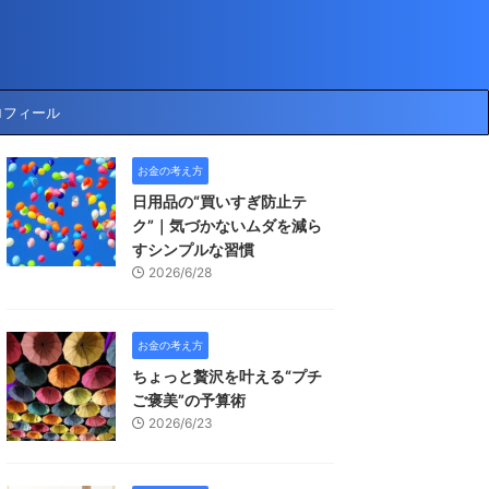
ロフィール
お金の考え方
日用品の“買いすぎ防止テ
ク”｜気づかないムダを減ら
すシンプルな習慣
2026/6/28
お金の考え方
ちょっと贅沢を叶える“プチ
ご褒美”の予算術
2026/6/23