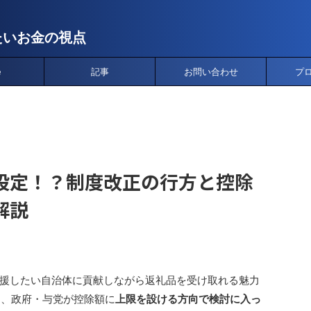
たいお金の視点
e
記事
お問い合わせ
プ
設定！？制度改正の行方と控除
解説
援したい自治体に貢献しながら返礼品を受け取れる魅力
3日、政府・与党が控除額に
上限を設ける方向で検討に入っ