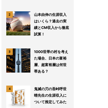
山本由伸の生涯収入
2
はいくら？過去の実
績とCM収入から徹底
試算！
1000世帯の村を考え
3
た場合、日本の富裕
層、超富裕層は何世
帯ある？
鬼滅の刃の吾峠呼世
4
晴先生の生涯収入に
ついて推定してみた