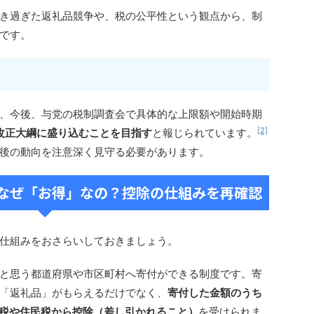
き過ぎた返礼品競争や、税の公平性という観点から、制
です。
、今後、与党の税制調査会で具体的な上限額や開始時期
[2]
制改正大綱に盛り込むことを目指す
と報じられています。
後の動向を注意深く見守る必要があります。
なぜ「お得」なの？控除の仕組みを再確認
仕組みをおさらいしておきましょう。
と思う都道府県や市区町村へ寄付ができる制度です。寄
「返礼品」がもらえるだけでなく、
寄付した金額のうち
得税や住民税から控除（差し引かれること）
を受けられま