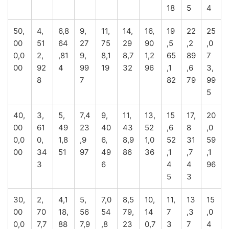
18
5
4
50,
4,
6,8
9,
11,
14,
16,
19
22
25
00
51
64
27
75
29
90
,5
,2
,0
0,0
2,
,81
9,
8,1
8,7
1,2
65
89
7
00
92
4
99
19
32
96
,1
,6
3,
8
7
82
79
99
5
40,
3,
5,
7,4
9,
11,
13,
15
17,
20
00
61
49
23
40
43
52
,6
8
,0
0,0
0,
1,8
,9
6,
8,9
1,0
52
31
59
00
34
51
97
49
86
36
,1
,7
,1
3
6
4
4
96
5
3
30,
2,
4,1
5,
7,0
8,5
10,
11,
13
15
00
70
18,
56
54
79,
14
7
,3
,0
0,0
7,7
88
7,9
,8
23
0,7
3
7
4