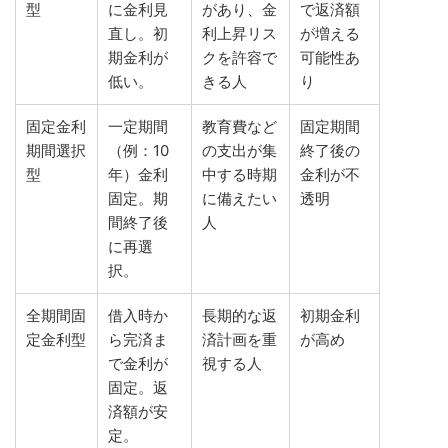
型
に金利見
があり、金
で返済額
直し。初
利上昇リス
が増える
期金利が
クを許容で
可能性あ
低い。
きる人
り
固定金利
一定期間
教育費など
固定期間
期間選択
（例：10
の支出が集
終了後の
型
年）金利
中する時期
金利が不
固定。期
に備えたい
透明
間終了後
人
に再選
択。
全期間固
借入時か
長期的な返
初期金利
定金利型
ら完済ま
済計画を重
が高め
で金利が
視する人
固定。返
済額が安
定。