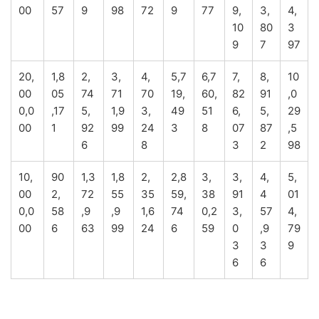
00
57
9
98
72
9
77
9,
3,
4,
10
80
3
9
7
97
20,
1,8
2,
3,
4,
5,7
6,7
7,
8,
10
00
05
74
71
70
19,
60,
82
91
,0
0,0
,17
5,
1,9
3,
49
51
6,
5,
29
00
1
92
99
24
3
8
07
87
,5
6
8
3
2
98
10,
90
1,3
1,8
2,
2,8
3,
3,
4,
5,
00
2,
72
55
35
59,
38
91
4
01
0,0
58
,9
,9
1,6
74
0,2
3,
57
4,
00
6
63
99
24
6
59
0
,9
79
3
3
9
6
6