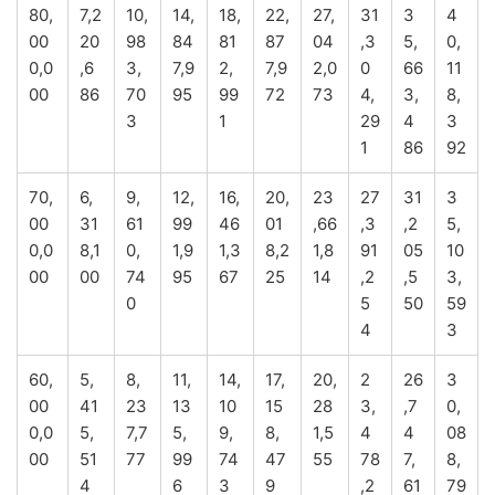
80,
7,2
10,
14,
18,
22,
27,
31
3
4
00
20
98
84
81
87
04
,3
5,
0,
0,0
,6
3,
7,9
2,
7,9
2,0
0
66
11
00
86
70
95
99
72
73
4,
3,
8,
3
1
29
4
3
1
86
92
70,
6,
9,
12,
16,
20,
23
27
31
3
00
31
61
99
46
01
,66
,3
,2
5,
0,0
8,1
0,
1,9
1,3
8,2
1,8
91
05
10
00
00
74
95
67
25
14
,2
,5
3,
0
5
50
59
4
3
60,
5,
8,
11,
14,
17,
20,
2
26
3
00
41
23
13
10
15
28
3,
,7
0,
0,0
5,
7,7
5,
9,
8,
1,5
4
4
08
00
51
77
99
74
47
55
78
7,
8,
4
6
3
9
,2
61
79