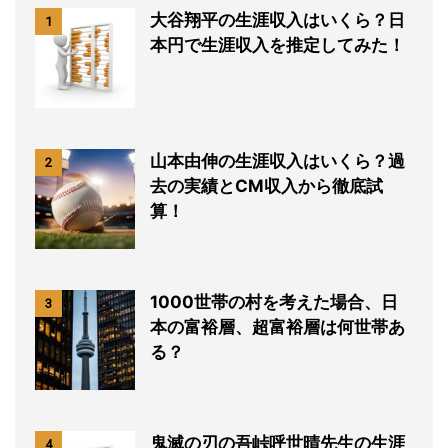
大谷翔平の生涯収入はいくら？日
1
本円で生涯収入を推定してみた！
山本由伸の生涯収入はいくら？過
2
去の実績とCM収入から徹底試
算！
1000世帯の村を考えた場合、日
3
本の富裕層、超富裕層は何世帯あ
る？
鬼滅の刃の吾峠呼世晴先生の生涯
4