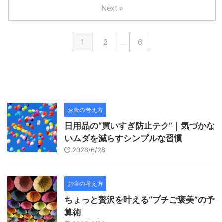
Next »
1
2
…
6
お金の考え方
日用品の“買いすぎ防止テク”｜気づかな
いムダを減らすシンプルな習慣
2026/6/28
お金の考え方
ちょっと贅沢を叶える“プチご褒美”の予
算術