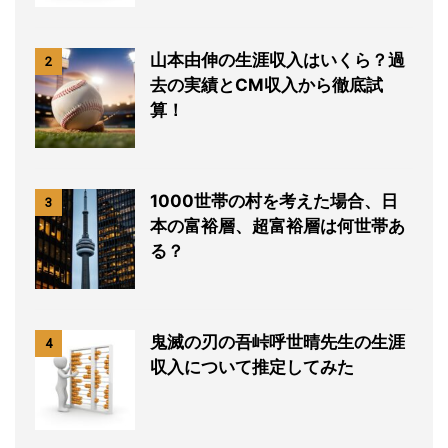
山本由伸の生涯収入はいくら？過
2
去の実績とCM収入から徹底試
算！
1000世帯の村を考えた場合、日
3
本の富裕層、超富裕層は何世帯あ
る？
鬼滅の刃の吾峠呼世晴先生の生涯
4
収入について推定してみた